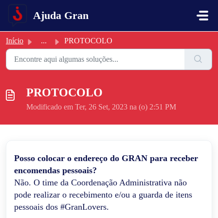
Ir para o conteúdo principal
Ajuda Gran
Início
...
PROTOCOLO
PROTOCOLO
Modificado em Ter, 26 Set, 2023 na (o) 2:51 PM
Posso colocar o endereço do GRAN para receber
encomendas pessoais?
Não. O time da Coordenação Administrativa não
pode realizar o recebimento e/ou a guarda de itens
pessoais dos #GranLovers.